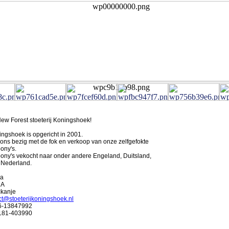
w Forest stoeterij Koningshoek!
ingshoek is opgericht in 2001.
ons bezig met de fok en verkoop van onze zelfgefokte
ony's.
ony's vekocht naar onder andere Engeland, Duitsland,
 Nederland.
ra
1A
kanje
ct@stoeterijkoningshoek.nl
6-
13847992
181-
403990