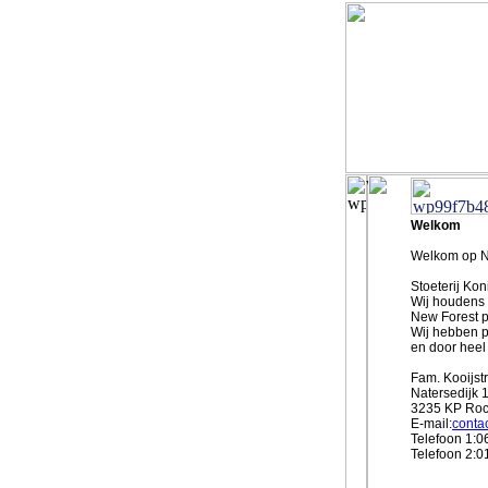
Welkom
Welkom op Ne
Stoeterij Kon
Wij houdens 
New Forest p
Wij hebben p
en door heel
Fam. Kooijst
Natersedijk 
3235 KP Roc
E-
mail:
conta
Telefoon 1:0
Telefoon 2:0